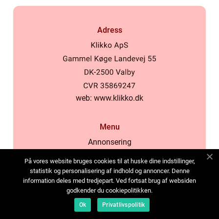
Adress
web:
www.klikko.dk
Menu
Annonsering
Om oss
På vores website bruges cookies til at huske dine indstillinger,
Cookies
statistik og personalisering af indhold og annoncer. Denne
information deles med tredjepart. Ved fortsat brug af websiden
Kontakta oss
godkender du cookiepolitikken.
Sitemap
Ok
Privatlivspolitik