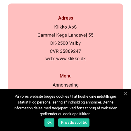
Adress
web:
www.klikko.dk
Menu
Annonsering
Om oss
På vores website bruges cookies til at huske dine indstillinger,
Cookies
statistik og personalisering af indhold og annoncer. Denne
information deles med tredjepart. Ved fortsat brug af websiden
Kontakta oss
godkender du cookiepolitikken.
Sitemap
Ok
Privatlivspolitik