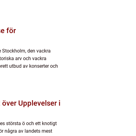
e för
e Stockholm, den vackra
storiska arv och vackra
 brett utbud av konserter och
 över Upplevelser i
s största ö och ett knotigt
för några av landets mest