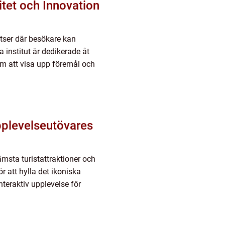
tet och Innovation
ser där besökare kan
 institut är dedikerade åt
om att visa upp föremål och
plevelseutövares
sta turistattraktioner och
r att hylla det ikoniska
teraktiv upplevelse för