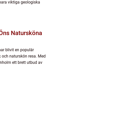
bara viktiga geologiska
 Öns Natursköna
ar blivit en populär
k och naturskön resa. Med
rnholm ett brett utbud av