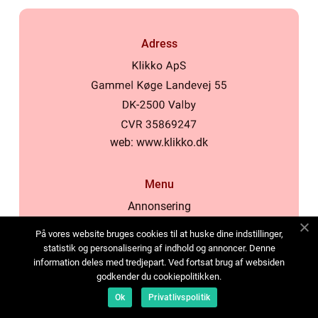
Adress
web:
www.klikko.dk
Menu
Annonsering
Om oss
På vores website bruges cookies til at huske dine indstillinger,
Cookies
statistik og personalisering af indhold og annoncer. Denne
information deles med tredjepart. Ved fortsat brug af websiden
Kontakta oss
godkender du cookiepolitikken.
Sitemap
Ok
Privatlivspolitik