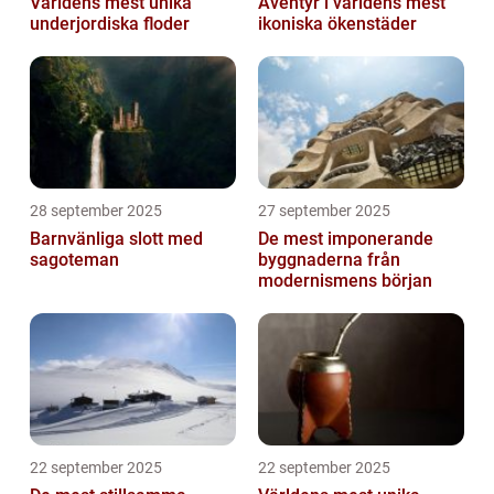
Världens mest unika
Äventyr i världens mest
underjordiska floder
ikoniska ökenstäder
28 september 2025
27 september 2025
Barnvänliga slott med
De mest imponerande
sagoteman
byggnaderna från
modernismens början
22 september 2025
22 september 2025