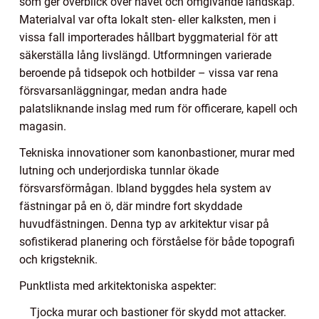
som ger överblick över havet och omgivande landskap.
Materialval var ofta lokalt sten- eller kalksten, men i
vissa fall importerades hållbart byggmaterial för att
säkerställa lång livslängd. Utformningen varierade
beroende på tidsepok och hotbilder – vissa var rena
försvarsanläggningar, medan andra hade
palatsliknande inslag med rum för officerare, kapell och
magasin.
Tekniska innovationer som kanonbastioner, murar med
lutning och underjordiska tunnlar ökade
försvarsförmågan. Ibland byggdes hela system av
fästningar på en ö, där mindre fort skyddade
huvudfästningen. Denna typ av arkitektur visar på
sofistikerad planering och förståelse för både topografi
och krigsteknik.
Punktlista med arkitektoniska aspekter:
Tjocka murar och bastioner för skydd mot attacker.