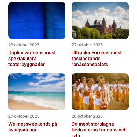
28 oktober 2025
27 oktober 2025
Upplev världens mest
Utforska Europas mest
spektakulära
fascinerande
teaterbyggnader
renässanspalats
27 oktober 2025
20 oktober 2025
Wellnessweekends på
De mest storslagna
avlägsna öar
festivalerna för dans och
rytm