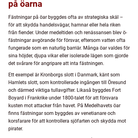
på öarna
Fästningar på öar byggdes ofta av strategiska skäl –
för att skydda handelsvägar, hamnar eller hela riken
från fiender. Under medeltiden och renässansen blev ö-
fästningar avgörande för försvar, eftersom vatten ofta
fungerade som en naturlig barriär. Många öar valdes för
sina höjder, djupa vikar eller isolerade lägen som gjorde
det svårare för angripare att inta fästningen.
Ett exempel är Kronborgs slott i Danmark, känt som
Hamlets slott, som kontrollerade ingången till Öresund
och därmed viktiga tullavgifter. Likaså byggdes Fort
Boyard i Frankrike under 1800-talet för att försvara
kusten mot attacker från havet. På Medelhavets öar
finns fästningar som byggdes av venetianare och
korsfarare för att kontrollera sjöfarten och skydda mot
pirater.