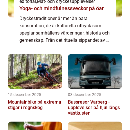
editorial
,
Mat- och dryckesupplevelser
Yoga- och mindfulnessveckor på öar
Dryckestraditioner är mer än bara
konsumtion; de är kulturella uttryck som
speglar samhällens värderingar, historia och
gemenskap. Från det rituella sippandet av te
i Japan till det festliga skålandet i Sverige,
e...
15 december 2025
03 december 2025
Mountainbike på extrema
Bussresor Varberg -
stigar i regnskog
upplevelser på hjul längs
västkusten