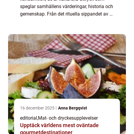
speglar samhällens värderingar, historia och
gemenskap. Från det rituella sippandet av te
i Japan till det festliga skålandet i Sverige,
e...
16 december 2025
Anna Bergqvist
editorial
,
Mat- och dryckesupplevelser
Upptäck världens mest oväntade
gourmetdestinationer