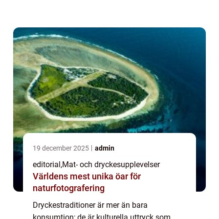
i Japan till det festliga skålandet i Sverige,
e...
19 december 2025
admin
editorial
,
Mat- och dryckesupplevelser
Världens mest unika öar för
naturfotografering
Dryckestraditioner är mer än bara
konsumtion; de är kulturella uttryck som