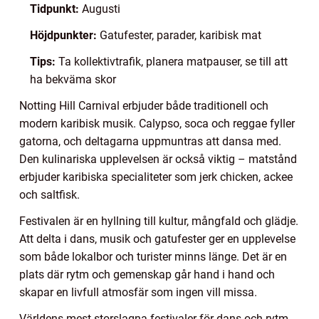
Tidpunkt:
Augusti
Höjdpunkter:
Gatufester, parader, karibisk mat
Tips:
Ta kollektivtrafik, planera matpauser, se till att
ha bekväma skor
Notting Hill Carnival erbjuder både traditionell och
modern karibisk musik. Calypso, soca och reggae fyller
gatorna, och deltagarna uppmuntras att dansa med.
Den kulinariska upplevelsen är också viktig – matstånd
erbjuder karibiska specialiteter som jerk chicken, ackee
och saltfisk.
Festivalen är en hyllning till kultur, mångfald och glädje.
Att delta i dans, musik och gatufester ger en upplevelse
som både lokalbor och turister minns länge. Det är en
plats där rytm och gemenskap går hand i hand och
skapar en livfull atmosfär som ingen vill missa.
Världens mest storslagna festivaler för dans och rytm