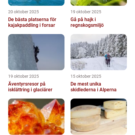
20 oktober 2025
19 oktober 2025
De bästa platserna för
Gå på hajk i
kajakpaddling i forsar
regnskogsmiljö
19 oktober 2025
15 oktober 2025
Äventyrsresor på
De mest unika
isklättring i glaciärer
skidlederna i Alperna