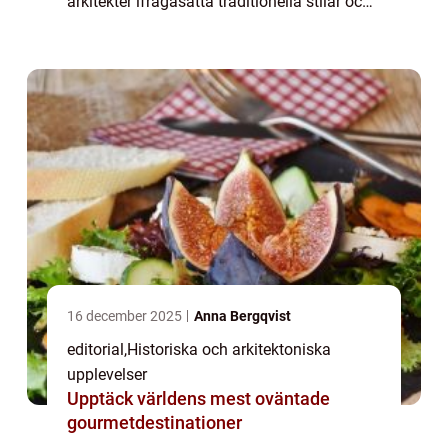
arkitekter ifrågasätta traditionella stilar och i
stället söka efter funktionalitet, enke...
16 december 2025
Anna Bergqvist
editorial
,
Historiska och arkitektoniska
upplevelser
Upptäck världens mest oväntade
gourmetdestinationer