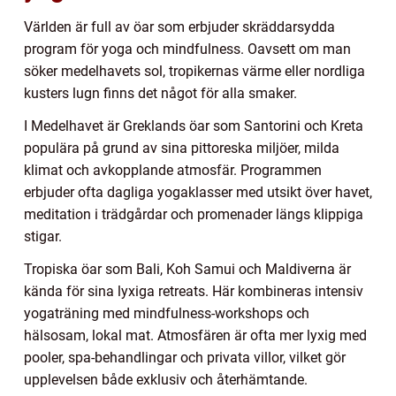
Världen är full av öar som erbjuder skräddarsydda
program för yoga och mindfulness. Oavsett om man
söker medelhavets sol, tropikernas värme eller nordliga
kusters lugn finns det något för alla smaker.
I Medelhavet är Greklands öar som Santorini och Kreta
populära på grund av sina pittoreska miljöer, milda
klimat och avkopplande atmosfär. Programmen
erbjuder ofta dagliga yogaklasser med utsikt över havet,
meditation i trädgårdar och promenader längs klippiga
stigar.
Tropiska öar som Bali, Koh Samui och Maldiverna är
kända för sina lyxiga retreats. Här kombineras intensiv
yogaträning med mindfulness-workshops och
hälsosam, lokal mat. Atmosfären är ofta mer lyxig med
pooler, spa-behandlingar och privata villor, vilket gör
upplevelsen både exklusiv och återhämtande.