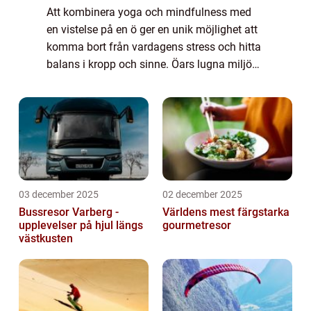
Att kombinera yoga och mindfulness med
en vistelse på en ö ger en unik möjlighet att
komma bort från vardagens stress och hitta
balans i kropp och sinne. Öars lugna miljöer,
omgivna av havets rytm och naturens ljud,
sk...
03 december 2025
02 december 2025
Bussresor Varberg -
Världens mest färgstarka
upplevelser på hjul längs
gourmetresor
västkusten