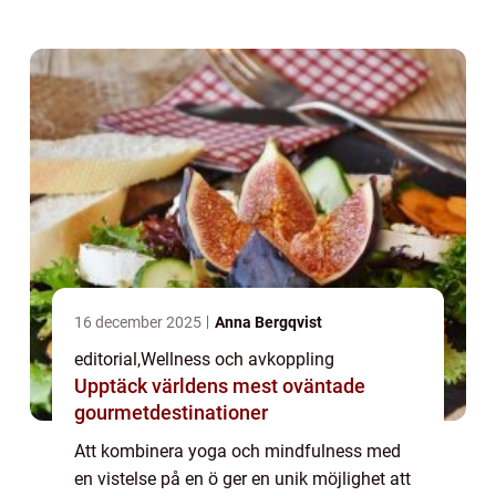
omgivna av havets rytm och naturens ljud,
sk...
16 december 2025
Anna Bergqvist
editorial
,
Wellness och avkoppling
Upptäck världens mest oväntade
gourmetdestinationer
Att kombinera yoga och mindfulness med
en vistelse på en ö ger en unik möjlighet att