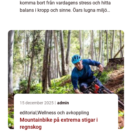
komma bort från vardagens stress och hitta
balans i kropp och sinne. Öars lugna miljöer,
omgivna av havets rytm och naturens ljud,
sk...
15 december 2025
admin
editorial
,
Wellness och avkoppling
Mountainbike på extrema stigar i
regnskog