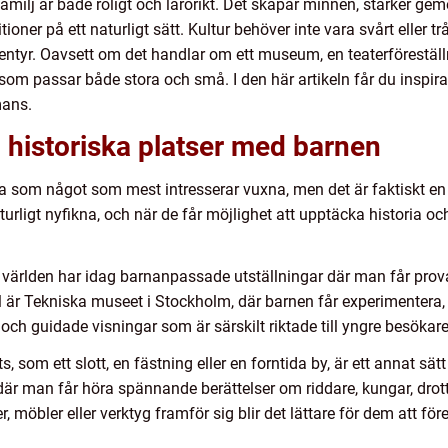
amilj är både roligt och lärorikt. Det skapar minnen, stärker g
itioner på ett naturligt sätt. Kultur behöver inte vara svårt eller 
entyr. Oavsett om det handlar om ett museum, en teaterföreställni
 som passar både stora och små. I den här artikeln får du inspirat
mans.
 historiska platser med barnen
ta som något som mest intresserar vuxna, men det är faktiskt en
urligt nyfikna, och när de får möjlighet att upptäcka historia och k
ärlden har idag barnanpassade utställningar där man får prova p
pel är Tekniska museet i Stockholm, där barnen får experimentera,
ch guidade visningar som är särskilt riktade till yngre besökare
s, som ett slott, en fästning eller en forntida by, är ett annat sä
där man får höra spännande berättelser om riddare, kungar, drott
öbler eller verktyg framför sig blir det lättare för dem att föres