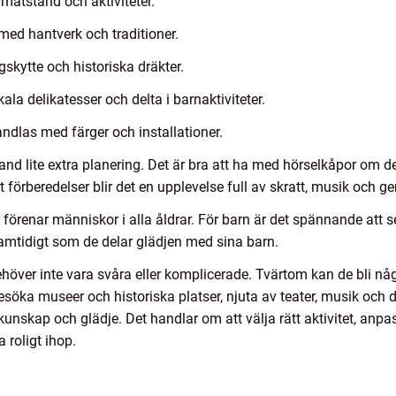
 matstånd och aktiviteter.
ed hantverk och traditioner.
skytte och historiska dräkter.
la delikatesser och delta i barnaktiviteter.
andlas med färger och installationer.
and lite extra planering. Det är bra att ha med hörselkåpor om det 
tt förberedelser blir det en upplevelse full av skratt, musik o
m förenar människor i alla åldrar. För barn är det spännande att
samtidigt som de delar glädjen med sina barn.
behöver inte vara svåra eller komplicerade. Tvärtom kan de bli 
ka museer och historiska platser, njuta av teater, musik och dan
unskap och glädje. Det handlar om att välja rätt aktivitet, anpa
 roligt ihop.