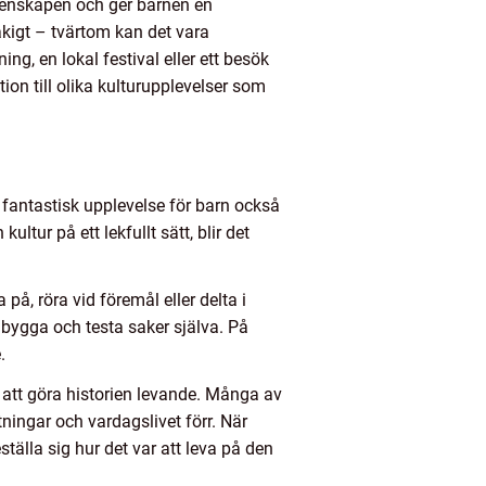
emenskapen och ger barnen en
tråkigt – tvärtom kan det vara
ng, en lokal festival eller ett besök
ion till olika kulturupplevelser som
 fantastisk upplevelse för barn också
ultur på ett lekfullt sätt, blir det
å, röra vid föremål eller delta i
 bygga och testa saker själva. På
.
tt att göra historien levande. Många av
ningar och vardagslivet förr. När
tälla sig hur det var att leva på den