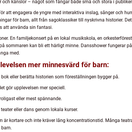
r och känslor – något som fångar både små och stora i publike
för att engagera de yngre med interaktiva inslag, sånger och hum
gar för barn, allt från sagoklassiker till nyskrivna historier. Det 
s att använda sin fantasi.
ner. En familjekonsert på en lokal musikskola, en orkesterföre
 på sommaren kan bli ett härligt minne. Dansshower fungerar på
hänga med.
levelsen mer minnesvärd för barn:
bok eller berätta historien som föreställningen bygger på.
det gör upplevelsen mer speciell.
 roligast eller mest spännande.
teater eller dans genom lokala kurser.
som är kortare och inte kräver lång koncentrationstid. Många teat
 barn.