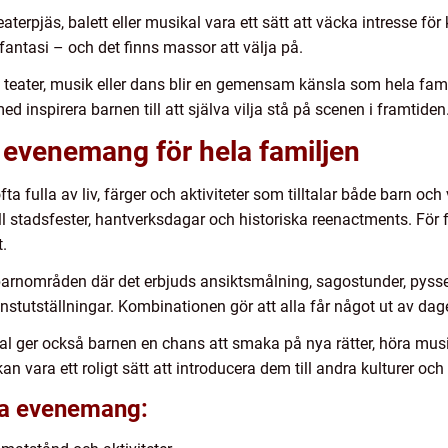
aterpjäs, balett eller musikal vara ett sätt att väcka intresse för
antasi – och det finns massor att välja på.
v teater, musik eller dans blir en gemensam känsla som hela fami
 inspirera barnen till att själva vilja stå på scenen i framtiden
a evenemang för hela familjen
a fulla av liv, färger och aktiviteter som tilltalar både barn oc
 stadsfester, hantverksdagar och historiska reenactments. För fa
.
barnområden där det erbjuds ansiktsmålning, sagostunder, pysse
nstutställningar. Kombinationen gör att alla får något ut av dag
ival ger också barnen en chans att smaka på nya rätter, höra musi
kan vara ett roligt sätt att introducera dem till andra kulturer o
iga evenemang: