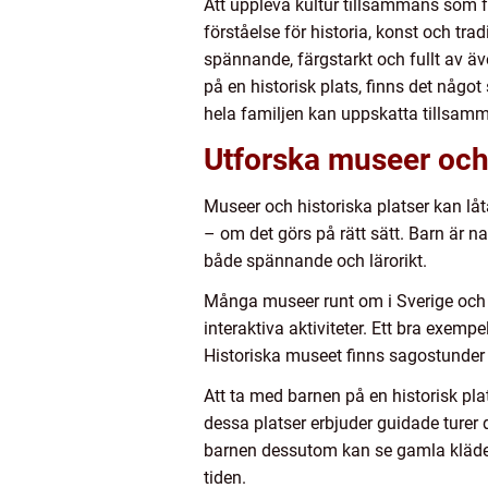
Att uppleva kultur tillsammans som f
förståelse för historia, konst och trad
spännande, färgstarkt och fullt av äv
på en historisk plats, finns det något
hela familjen kan uppskatta tillsam
Utforska museer och
Museer och historiska platser kan lå
– om det görs på rätt sätt. Barn är nat
både spännande och lärorikt.
Många museer runt om i Sverige och v
interaktiva aktiviteter. Ett bra exem
Historiska museet finns sagostunder o
Att ta med barnen på en historisk plat
dessa platser erbjuder guidade turer 
barnen dessutom kan se gamla kläder, m
tiden.