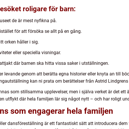
esöket roligare för barn:
museet de är mest nyfikna på.
stället för att försöka se allt på en gång.
 orken håller i sig.
teter eller speciella visningar.
kattjakt där barnen ska hitta vissa saker i utställningen.
r levande genom att berätta egna historier eller knyta an till b
ingautställning kan ni prata om berättelser från Astrid Lindgrens 
nnas som stillsamma upplevelser, men i själva verket är det ett
 en utflykt där hela familjen lär sig något nytt – och har roligt un
ans som engagerar hela familjen
ller dansföreställning är ett fantastiskt sätt att introducera dem 