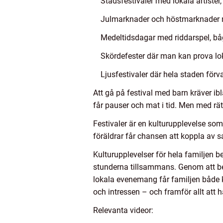
Stadsfestivaler med lokala artister,
Julmarknader och höstmarknader m
Medeltidsdagar med riddarspel, båg
Skördefester där man kan prova loka
Ljusfestivaler där hela staden förv
Att gå på festival med barn kräver ibl
får pauser och mat i tid. Men med rä
Festivaler är en kulturupplevelse so
föräldrar får chansen att koppla av 
Kulturupplevelser för hela familjen 
stunderna tillsammans. Genom att besö
lokala evenemang får familjen både k
och intressen – och framför allt att ha
Relevanta videor: