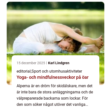
15 december 2025
Karl Lindgren
editorial
,
Sport och utomhusaktiviteter
Yoga- och mindfulnessveckor på öar
Alperna är en dröm för skidälskare, men det
är inte bara de stora anläggningarna och de
välpreparerade backarna som lockar. För
den som söker något utöver det vanliga
finns en rad unika skidlede...