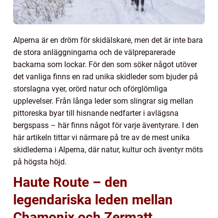
Alperna är en dröm för skidälskare, men det är inte bara
de stora anläggningarna och de välpreparerade
backarna som lockar. För den som söker något utöver
det vanliga finns en rad unika skidleder som bjuder på
storslagna vyer, orörd natur och oförglömliga
upplevelser. Från långa leder som slingrar sig mellan
pittoreska byar till hisnande nedfarter i avlägsna
bergspass – här finns något för varje äventyrare. I den
här artikeln tittar vi närmare på tre av de mest unika
skidlederna i Alperna, där natur, kultur och äventyr möts
på högsta höjd.
Haute Route – den
legendariska leden mellan
Chamonix och Zermatt