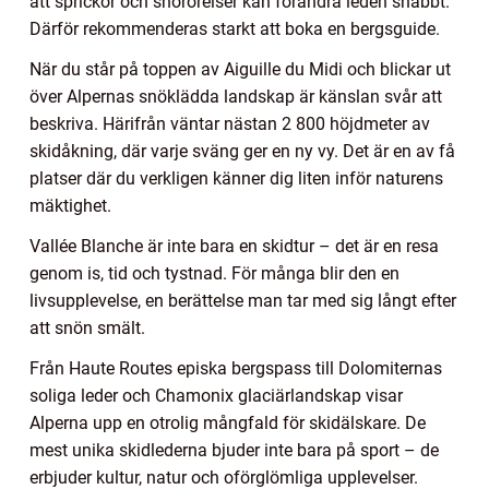
att sprickor och snörörelser kan förändra leden snabbt.
Därför rekommenderas starkt att boka en bergsguide.
När du står på toppen av Aiguille du Midi och blickar ut
över Alpernas snöklädda landskap är känslan svår att
beskriva. Härifrån väntar nästan 2 800 höjdmeter av
skidåkning, där varje sväng ger en ny vy. Det är en av få
platser där du verkligen känner dig liten inför naturens
mäktighet.
Vallée Blanche är inte bara en skidtur – det är en resa
genom is, tid och tystnad. För många blir den en
livsupplevelse, en berättelse man tar med sig långt efter
att snön smält.
Från Haute Routes episka bergspass till Dolomiternas
soliga leder och Chamonix glaciärlandskap visar
Alperna upp en otrolig mångfald för skidälskare. De
mest unika skidlederna bjuder inte bara på sport – de
erbjuder kultur, natur och oförglömliga upplevelser.