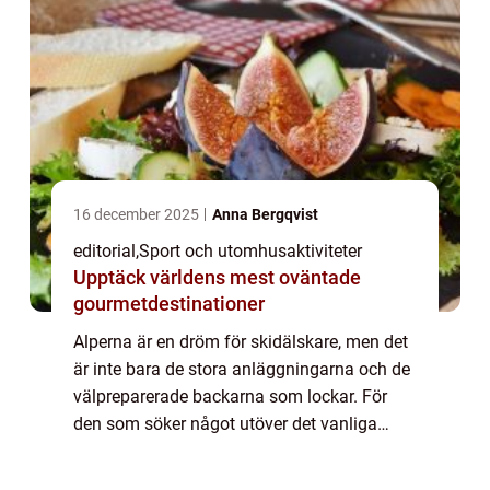
16 december 2025
Anna Bergqvist
editorial
,
Sport och utomhusaktiviteter
Upptäck världens mest oväntade
gourmetdestinationer
Alperna är en dröm för skidälskare, men det
är inte bara de stora anläggningarna och de
välpreparerade backarna som lockar. För
den som söker något utöver det vanliga
finns en rad unika skidlede...