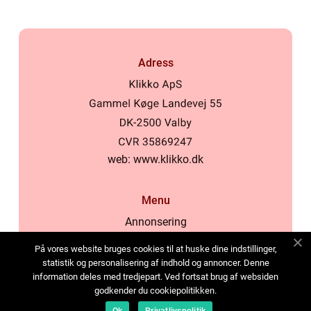
Adress
web:
www.klikko.dk
Menu
Annonsering
Om oss
På vores website bruges cookies til at huske dine indstillinger,
Cookies
statistik og personalisering af indhold og annoncer. Denne
information deles med tredjepart. Ved fortsat brug af websiden
Kontakta oss
godkender du cookiepolitikken.
Sitemap