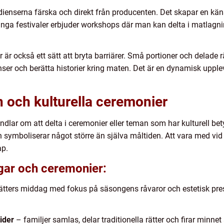
enserna färska och direkt från producenten. Det skapar en käns
nga festivaler erbjuder workshops där man kan delta i matlagning
r är också ett sätt att bryta barriärer. Små portioner och delade rät
nser och berätta historier kring maten. Det är en dynamisk uppl
och kulturella ceremonier
ndlar om att delta i ceremonier eller teman som har kulturell bety
ten symboliserar något större än själva måltiden. Att vara med vid 
ap.
ar och ceremonier:
rätters middag med fokus på säsongens råvaror och estetisk pre
ider
– familjer samlas, delar traditionella rätter och firar minnet