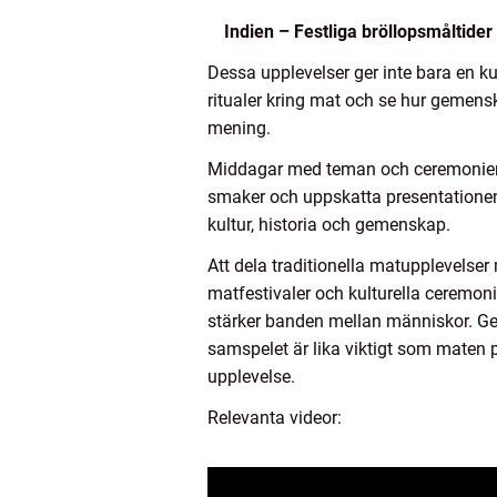
Indien – Festliga bröllopsmåltider
Dessa upplevelser ger inte bara en kul
ritualer kring mat och se hur gemensk
mening.
Middagar med teman och ceremonier s
smaker och uppskatta presentationen. 
kultur, historia och gemenskap.
Att dela traditionella matupplevels
matfestivaler och kulturella ceremonie
stärker banden mellan människor. Gen
samspelet är lika viktigt som maten på 
upplevelse.
Relevanta videor: