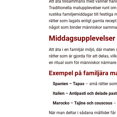
Att äta tillsammans med vänner hand
Traditionella matupplevelser runt om i
rustika familjemiddagar till festlig
rätter som lagats enligt gamla recept
något som binder människor samman 
Middagsupplevelser i
Att äta i en familjär miljö, där maten 
rätter som är gjorda för att delas, 
en ritual som för människor närmare
Exempel på familjära ma
Spanien – Tapas
– små rätter som 
Italien – Antipasti och delade past
Marocko – Tajine och couscous
– 
När man deltar i sådana måltider får