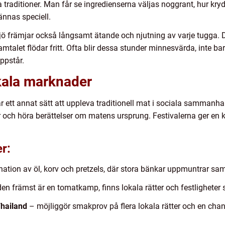
la traditioner. Man får se ingredienserna väljas noggrant, hur kr
ännas speciell.
ö främjar också långsamt ätande och njutning av varje tugga. D
talet flödar fritt. Ofta blir dessa stunder minnesvärda, inte b
ppstår.
okala marknader
 ett annat sätt att uppleva traditionell mat i sociala sammanha
ter och höra berättelser om matens ursprung. Festivalerna ger e
r:
tion av öl, korv och pretzels, där stora bänkar uppmuntrar sam
n främst är en tomatkamp, finns lokala rätter och festlighete
Thailand
– möjliggör smakprov på flera lokala rätter och en ch