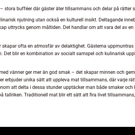
– stora bufféer där gäster äter tillsammans och delar på rätter s
inarisk njutning utan också en kulturell insikt. Deltagande innebä
ap uttrycks genom måltiden. Det handlar om att vara del av en b
kapar ofta en atmosfär av delaktighet. Gästerna uppmuntras att
Det blir en kombination av socialt samspel och kulinarisk upplev
er med vänner ger mer än god smak – det skapar minnen och ge
r erbjuder unika sätt att uppleva mat tillsammans, där varje rätt
om att delta i dessa stunder upptäcker man både smaker och kul
tallriken. Traditionell mat blir ett sätt att fira livet tillsamman