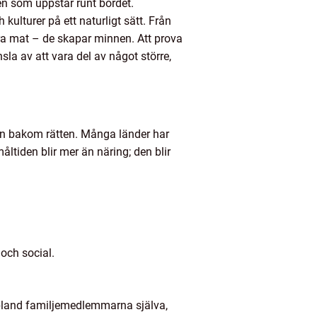
n som uppstår runt bordet.
kulturer på ett naturligt sätt. Från
ara mat – de skapar minnen. Att prova
la av att vara del av något större,
turen bakom rätten. Många länder har
tiden blir mer än näring; den blir
 och social.
ibland familjemedlemmarna själva,