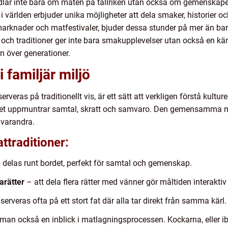
lar inte bara om maten på tallriken utan också om gemenskape
 världen erbjuder unika möjligheter att dela smaker, historier och 
a marknader och matfestivaler, bjuder dessa stunder på mer än b
 och traditioner ger inte bara smakupplevelser utan också en käns
över generationer.
 familjär miljö
serveras på traditionellt vis, är ett sätt att verkligen förstå kul
vilket uppmuntrar samtal, skratt och samvaro. Den gemensamma mål
 varandra.
ttraditioner:
delas runt bordet, perfekt för samtal och gemenskap.
arätter
– att dela flera rätter med vänner gör måltiden interaktiv
serveras ofta på ett stort fat där alla tar direkt från samma kärl.
 man också en inblick i matlagningsprocessen. Kockarna, eller 