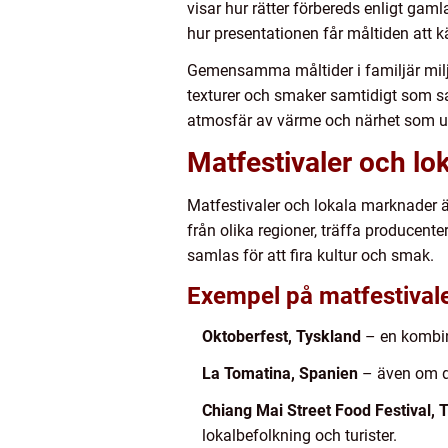
visar hur rätter förbereds enligt gam
hur presentationen får måltiden att k
Gemensamma måltider i familjär milj
texturer och smaker samtidigt som sam
atmosfär av värme och närhet som u
Matfestivaler och l
Matfestivaler och lokala marknader är
från olika regioner, träffa producen
samlas för att fira kultur och smak.
Exempel på matfestivale
Oktoberfest, Tyskland
– en kombina
La Tomatina, Spanien
– även om de
Chiang Mai Street Food Festival, 
lokalbefolkning och turister.