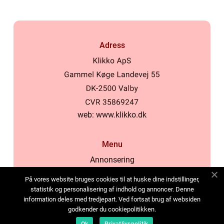
Adress
web:
www.klikko.dk
Menu
Annonsering
Om oss
På vores website bruges cookies til at huske dine indstillinger,
Cookies
statistik og personalisering af indhold og annoncer. Denne
information deles med tredjepart. Ved fortsat brug af websiden
Kontakta oss
godkender du cookiepolitikken.
Sitemap