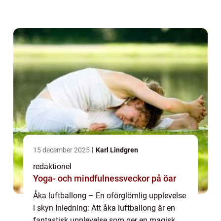
upplevelse för de som söker äventyr och vill
uppleva naturen på ett unik...
15 december 2025
Karl Lindgren
redaktionel
Yoga- och mindfulnessveckor på öar
Åka luftballong – En oförglömlig upplevelse
i skyn Inledning: Att åka luftballong är en
fantastisk upplevelse som ger en magisk