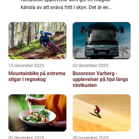
känsla av att sväva fritt i skyn. Det är en
upplevelse för de som söker äventyr och vill
uppleva naturen på ett unik...
15 december 2025
03 december 2025
Mountainbike på extrema
Bussresor Varberg -
stigar i regnskog
upplevelser på hjul längs
västkusten
02 december 2025
30 november 2025