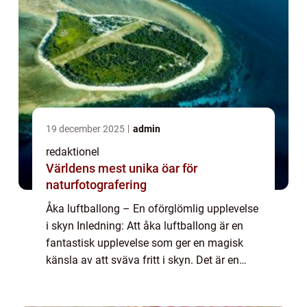
19 december 2025
admin
redaktionel
Världens mest unika öar för
naturfotografering
Åka luftballong – En oförglömlig upplevelse
i skyn Inledning: Att åka luftballong är en
fantastisk upplevelse som ger en magisk
känsla av att sväva fritt i skyn. Det är en
upplevelse för de som söker äventyr och vill
uppleva naturen på ett unik...