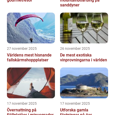
gourmetresor
mountainboarding på
sanddyner
27 november 2025
26 november 2025
Världens mest hisnande
De mest exotiska
fallskärmshoppplatser
vinprovningarna i världen
17 november 2025
17 november 2025
Övernattning på
Utforska gamla
fjällplatåer i minusgrader
fästningar på öar