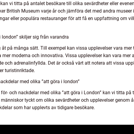
kan vi titta på antalet besökare till olika sevärdheter eller eve
r British Museum varje år och jämföra det med andra museer i
ningar eller populära restauranger för att få en uppfattning om v
 london” skiljer sig från varandra
ig åt på många sätt. Till exempel kan vissa upplevelser vara mer t
a mer moderna och innovativa. Vissa upplevelser kan vara mer
ch adrenalinfyllda. Det är också värt att notera att vissa uppl
 turistinriktade.
ackdelar med olika ”att göra i london”
för- och nackdelar med olika ”att göra i London” kan vi titta på 
människor tyckt om olika sevärdheter och upplevelser genom åre
kdelar som har upplevts av tidigare besökare.