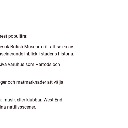
mest populära:
 Besök British Museum för att se en av
scinerande inblick i stadens historia.
usiva varuhus som Harrods och
anger och matmarknader att välja
er, musik eller klubbar. West End
na nattlivsscener.