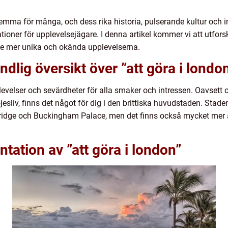
ma för många, och dess rika historia, pulserande kultur och i
tioner för upplevelsejägare. I denna artikel kommer vi att utfor
de mer unika och okända upplevelserna.
dlig översikt över ”att göra i londo
velser och sevärdheter för alla smaker och intressen. Oavsett 
öjesliv, finns det något för dig i den brittiska huvudstaden. Stade
idge och Buckingham Palace, men det finns också mycket mer 
tation av ”att göra i london”