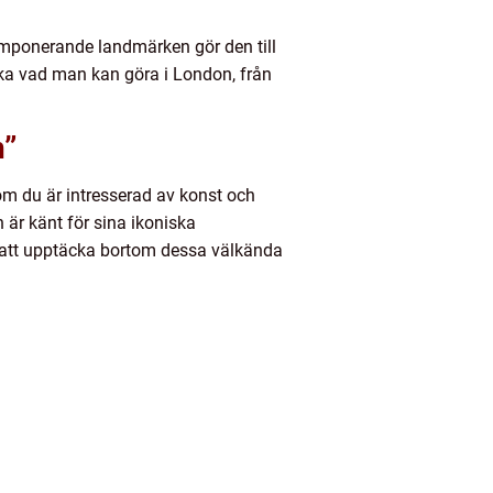
mponerande landmärken gör den till
ska vad man kan göra i London, från
n”
om du är intresserad av konst och
n är känt för sina ikoniska
att upptäcka bortom dessa välkända