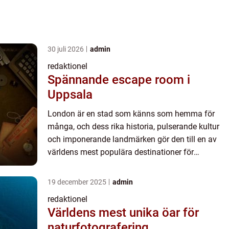
30 juli 2026
admin
redaktionel
Spännande escape room i
Uppsala
London är en stad som känns som hemma för
många, och dess rika historia, pulserande kultur
och imponerande landmärken gör den till en av
världens mest populära destinationer för
upplevelsejägare. I denna artikel kommer vi att
utforska vad man kan gör...
19 december 2025
admin
redaktionel
Världens mest unika öar för
naturfotografering