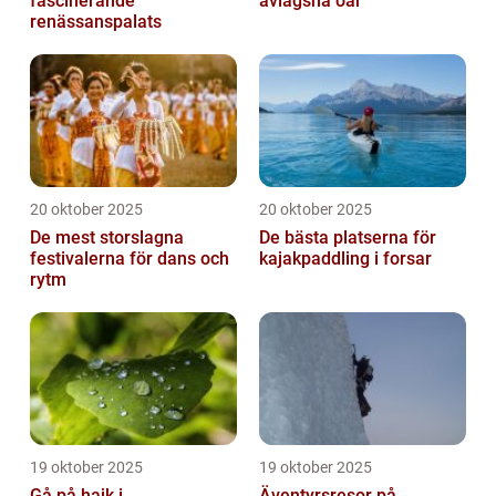
fascinerande
avlägsna öar
renässanspalats
20 oktober 2025
20 oktober 2025
De mest storslagna
De bästa platserna för
festivalerna för dans och
kajakpaddling i forsar
rytm
19 oktober 2025
19 oktober 2025
Gå på hajk i
Äventyrsresor på