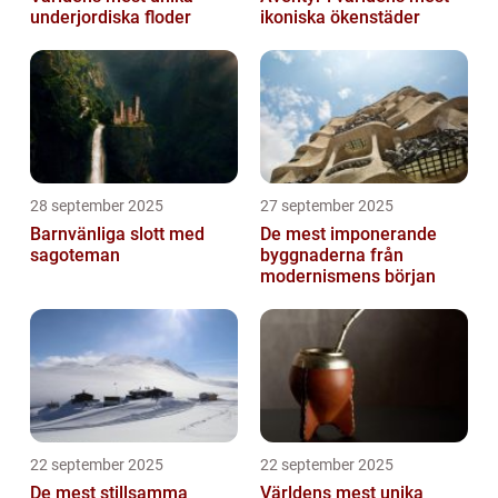
underjordiska floder
ikoniska ökenstäder
28 september 2025
27 september 2025
Barnvänliga slott med
De mest imponerande
sagoteman
byggnaderna från
modernismens början
22 september 2025
22 september 2025
De mest stillsamma
Världens mest unika