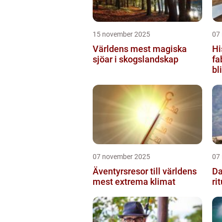
15 november 2025
07
Världens mest magiska
Hi
sjöar i skogslandskap
fa
bl
07 november 2025
07
Äventyrsresor till världens
Da
mest extrema klimat
ri