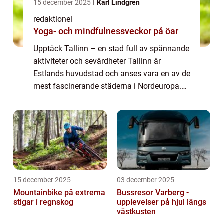
15 december 2025
Karl Lindgren
redaktionel
Yoga- och mindfulnessveckor på öar
Upptäck Tallinn – en stad full av spännande
aktiviteter och sevärdheter Tallinn är
Estlands huvudstad och anses vara en av de
mest fascinerande städerna i Nordeuropa.
Med sin intressanta blandning av historia,
modernitet och charm erbjuder stad...
15 december 2025
03 december 2025
Mountainbike på extrema
Bussresor Varberg -
stigar i regnskog
upplevelser på hjul längs
västkusten