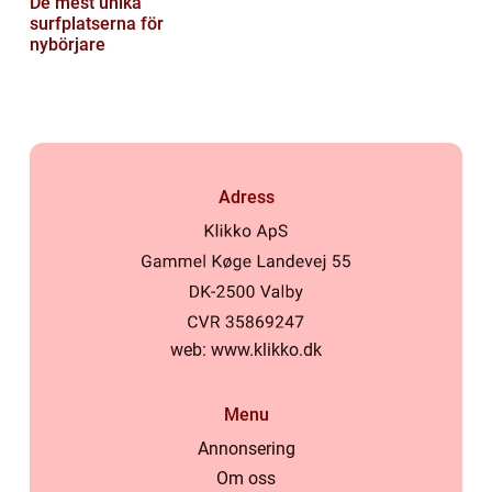
De mest unika
surfplatserna för
nybörjare
Adress
web:
www.klikko.dk
Menu
Annonsering
Om oss