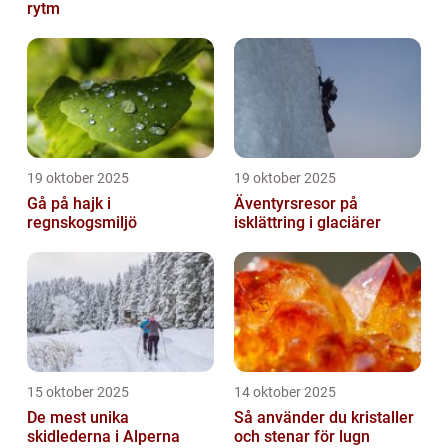
rytm
19 oktober 2025
19 oktober 2025
Gå på hajk i
Äventyrsresor på
regnskogsmiljö
isklättring i glaciärer
15 oktober 2025
14 oktober 2025
De mest unika
Så använder du kristaller
skidlederna i Alperna
och stenar för lugn