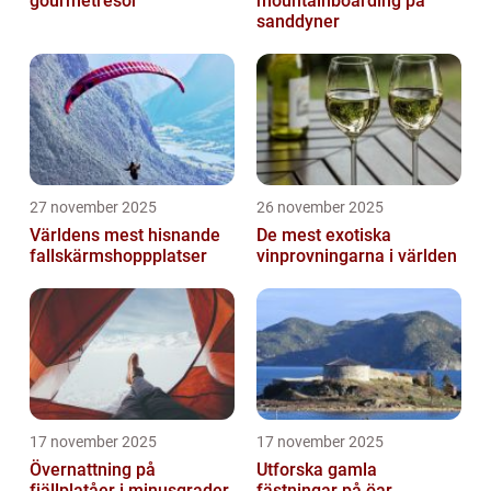
gourmetresor
mountainboarding på
sanddyner
27 november 2025
26 november 2025
Världens mest hisnande
De mest exotiska
fallskärmshoppplatser
vinprovningarna i världen
17 november 2025
17 november 2025
Övernattning på
Utforska gamla
fjällplatåer i minusgrader
fästningar på öar