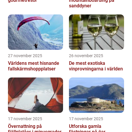
gourmetresor
mountainboarding på
sanddyner
27 november 2025
26 november 2025
Världens mest hisnande
De mest exotiska
fallskärmshoppplatser
vinprovningarna i världen
17 november 2025
17 november 2025
Övernattning på
Utforska gamla
fjällplatåer i minusgrader
fästningar på öar