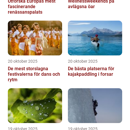
Utforska Europas mest
Wellnessweekends på
fascinerande
avlägsna öar
renässanspalats
20 oktober 2025
20 oktober 2025
De mest storslagna
De bästa platserna för
festivalerna för dans och
kajakpaddling i forsar
rytm
19 oktober 2025
19 oktober 2025