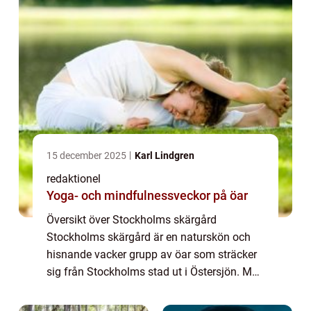
15 december 2025
Karl Lindgren
redaktionel
Yoga- och mindfulnessveckor på öar
Översikt över Stockholms skärgård
Stockholms skärgård är en naturskön och
hisnande vacker grupp av öar som sträcker
sig från Stockholms stad ut i Östersjön. Med
över 30 000 öar, holmar och skär bildar
skärgården en unik naturmiljö som har blivit