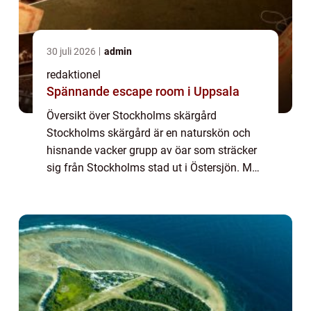
30 juli 2026
admin
redaktionel
Spännande escape room i Uppsala
Översikt över Stockholms skärgård
Stockholms skärgård är en naturskön och
hisnande vacker grupp av öar som sträcker
sig från Stockholms stad ut i Östersjön. Med
över 30 000 öar, holmar och skär bildar
skärgården en unik naturmiljö som har blivit
ett ...