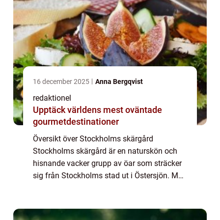
16 december 2025
Anna Bergqvist
redaktionel
Upptäck världens mest oväntade
gourmetdestinationer
Översikt över Stockholms skärgård
Stockholms skärgård är en naturskön och
hisnande vacker grupp av öar som sträcker
sig från Stockholms stad ut i Östersjön. Med
över 30 000 öar, holmar och skär bildar
skärgården en unik naturmiljö som har blivit
ett ...