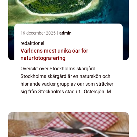
19 december 2025
admin
redaktionel
Världens mest unika öar för
naturfotografering
Översikt över Stockholms skärgård
Stockholms skärgård är en naturskön och
hisnande vacker grupp av öar som sträcker
sig från Stockholms stad ut i Östersjön. Med
över 30 000 öar, holmar och skär bildar
skärgården en unik naturmiljö som har blivit
ett ...