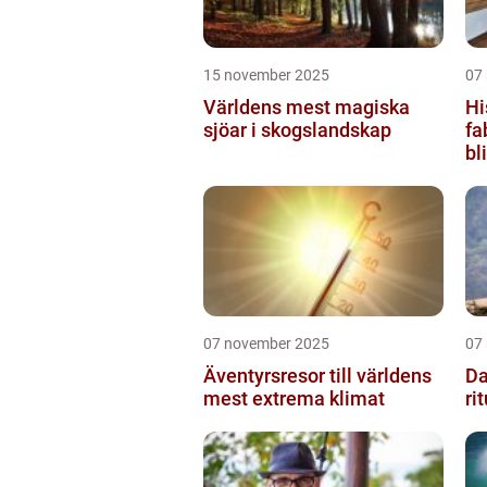
15 november 2025
07
Världens mest magiska
Hi
sjöar i skogslandskap
fa
bl
07 november 2025
07
Äventyrsresor till världens
Da
mest extrema klimat
ri