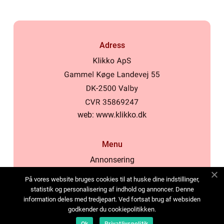
Adress
web:
www.klikko.dk
Menu
Annonsering
Om oss
På vores website bruges cookies til at huske dine indstillinger,
Cookies
statistik og personalisering af indhold og annoncer. Denne
information deles med tredjepart. Ved fortsat brug af websiden
Kontakta oss
godkender du cookiepolitikken.
Sitemap