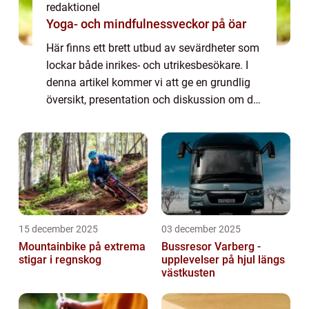
redaktionel
Yoga- och mindfulnessveckor på öar
Här finns ett brett utbud av sevärdheter som
lockar både inrikes- och utrikesbesökare. I
denna artikel kommer vi att ge en grundlig
översikt, presentation och diskussion om de
olika sevärdheterna i Dalarna. Översikt över
Dalarnas sevärdheter: Dalarna...
15 december 2025
03 december 2025
Mountainbike på extrema
Bussresor Varberg -
stigar i regnskog
upplevelser på hjul längs
västkusten