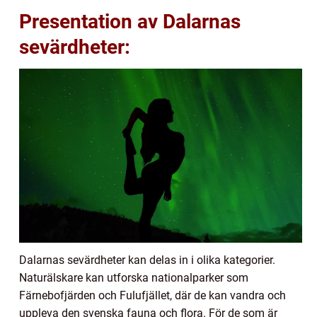
Presentation av Dalarnas
sevärdheter:
Dalarnas sevärdheter kan delas in i olika kategorier.
Naturälskare kan utforska nationalparker som
Färnebofjärden och Fulufjället, där de kan vandra och
uppleva den svenska fauna och flora. För de som är