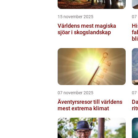
15 november 2025
07
Världens mest magiska
Hi
sjöar i skogslandskap
fa
bl
07 november 2025
07
Äventyrsresor till världens
Da
mest extrema klimat
ri