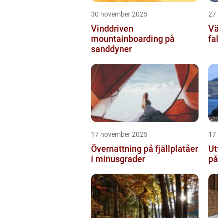
30 november 2025
27
Vinddriven
Vä
mountainboarding på
fa
sanddyner
17 november 2025
17
Övernattning på fjällplatåer
Ut
i minusgrader
på