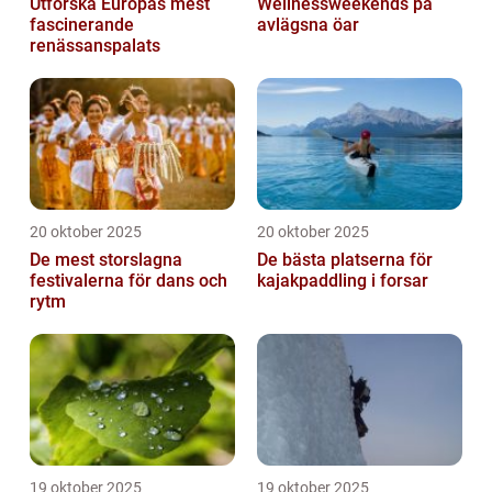
Utforska Europas mest
Wellnessweekends på
fascinerande
avlägsna öar
renässanspalats
20 oktober 2025
20 oktober 2025
De mest storslagna
De bästa platserna för
festivalerna för dans och
kajakpaddling i forsar
rytm
19 oktober 2025
19 oktober 2025