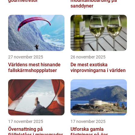
gourmetresor
mountainboarding på
sanddyner
27 november 2025
26 november 2025
Världens mest hisnande
De mest exotiska
fallskärmshoppplatser
vinprovningarna i världen
17 november 2025
17 november 2025
Övernattning på
Utforska gamla
fjällplatåer i minusgrader
fästningar på öar