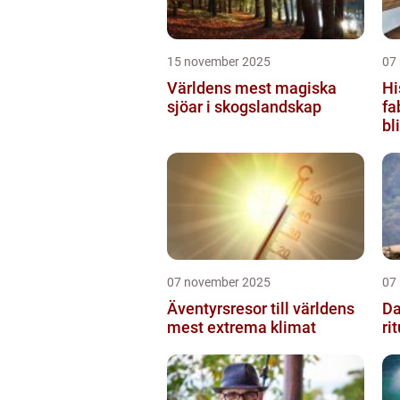
15 november 2025
07
Världens mest magiska
Hi
sjöar i skogslandskap
fa
bl
07 november 2025
07
Äventyrsresor till världens
Da
mest extrema klimat
ri