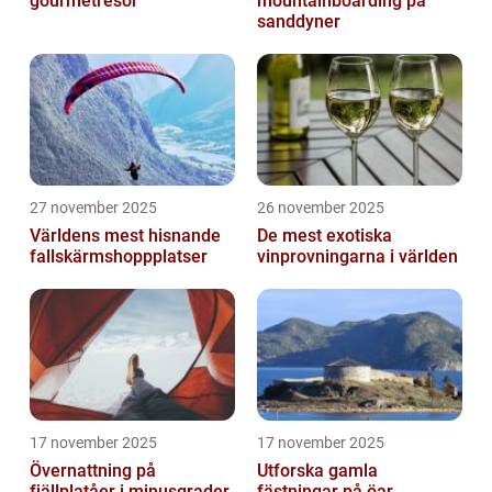
gourmetresor
mountainboarding på
sanddyner
27 november 2025
26 november 2025
Världens mest hisnande
De mest exotiska
fallskärmshoppplatser
vinprovningarna i världen
17 november 2025
17 november 2025
Övernattning på
Utforska gamla
fjällplatåer i minusgrader
fästningar på öar