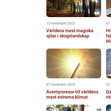
15 november 2025
07
Världens mest magiska
Hi
sjöar i skogslandskap
fa
bl
07 november 2025
07
Äventyrsresor till världens
Da
mest extrema klimat
ri