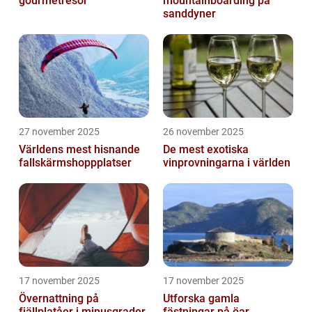
gourmetresor
mountainboarding på
sanddyner
27 november 2025
26 november 2025
Världens mest hisnande
De mest exotiska
fallskärmshoppplatser
vinprovningarna i världen
17 november 2025
17 november 2025
Övernattning på
Utforska gamla
fjällplatåer i minusgrader
fästningar på öar