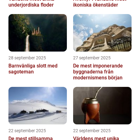
underjordiska floder
ikoniska ökenstäder
28 september 2025
27 september 2025
Barnvänliga slott med
De mest imponerande
sagoteman
byggnaderna från
modernismens början
22 september 2025
22 september 2025
De mest stillsamma
Världens mest unika