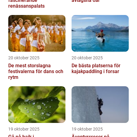
fascinerande
avlägsna öar
renässanspalats
20 oktober 2025
20 oktober 2025
De mest storslagna
De bästa platserna för
festivalerna för dans och
kajakpaddling i forsar
rytm
19 oktober 2025
19 oktober 2025
Gå på hajk i
Äventyrsresor på