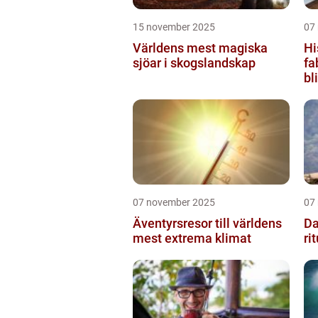
15 november 2025
07
Världens mest magiska
Hi
sjöar i skogslandskap
fa
bl
07 november 2025
07
Äventyrsresor till världens
Da
mest extrema klimat
ri