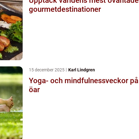
Upptäck världens mest oväntade
gourmetdestinationer
15 december 2025
Karl Lindgren
Yoga- och mindfulnessveckor på
öar