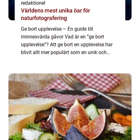
redaktionel
Världens mest unika öar för
naturfotografering
Ge bort upplevelse – En guide till
minnesvärda gåvor Vad är en ”ge bort
upplevelse”? Att ge bort en upplevelse har
blivit allt mer populärt som en unik och
minnesvärd gåva. Istället för materiella
föremål ger man något som kan skapa...