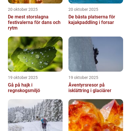
20 oktober 2025
20 oktober 2025
De mest storslagna
De bästa platserna för
festivalerna för dans och
kajakpaddling i forsar
rytm
19 oktober 2025
19 oktober 2025
Gå på hajk i
Äventyrsresor på
regnskogsmiljö
isklättring i glaciärer