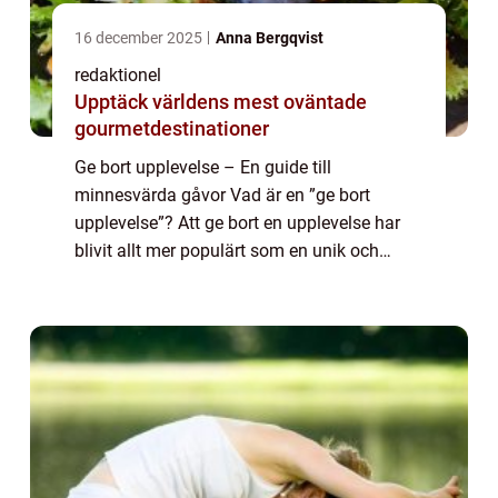
16 december 2025
Anna Bergqvist
redaktionel
Upptäck världens mest oväntade
gourmetdestinationer
Ge bort upplevelse – En guide till
minnesvärda gåvor Vad är en ”ge bort
upplevelse”? Att ge bort en upplevelse har
blivit allt mer populärt som en unik och
minnesvärd gåva. Istället för materiella
föremål ger man något som kan skapa...