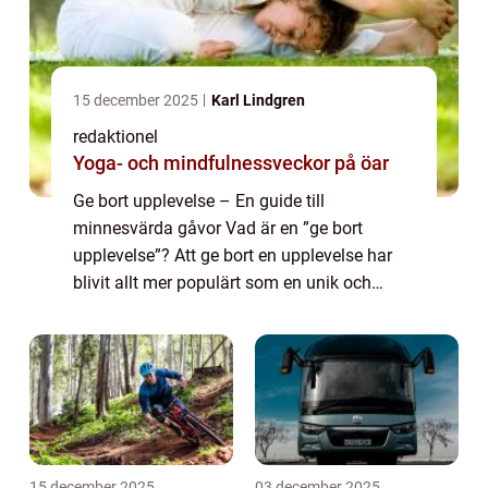
15 december 2025
Karl Lindgren
redaktionel
Yoga- och mindfulnessveckor på öar
Ge bort upplevelse – En guide till
minnesvärda gåvor Vad är en ”ge bort
upplevelse”? Att ge bort en upplevelse har
blivit allt mer populärt som en unik och
minnesvärd gåva. Istället för materiella
föremål ger man något som kan skapa...
15 december 2025
03 december 2025