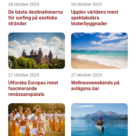
28 oktober 2025
28 oktober 2025
De bästa destinationerna
Upplev världens mest
för surfing på exotiska
spektakulära
stränder
teaterbyggnader
27 oktober 2025
27 oktober 2025
Utforska Europas mest
Wellnessweekends på
fascinerande
avlägsna öar
renässanspalats