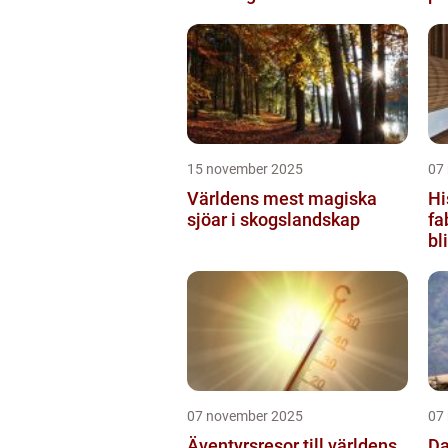
15 november 2025
07
Världens mest magiska
Hi
sjöar i skogslandskap
fa
bl
07 november 2025
07
Äventyrsresor till världens
Da