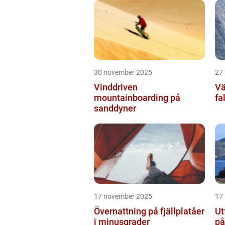
30 november 2025
27
Vinddriven
Vä
mountainboarding på
fa
sanddyner
17 november 2025
17
Övernattning på fjällplatåer
Ut
i minusgrader
på