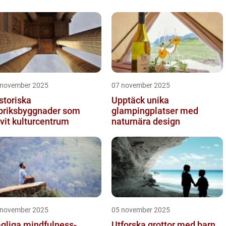
 november 2025
07 november 2025
storiska
Upptäck unika
briksbyggnader som
glampingplatser med
ivit kulturcentrum
naturnära design
 november 2025
05 november 2025
gliga mindfulness-
Utforska grottor med barn