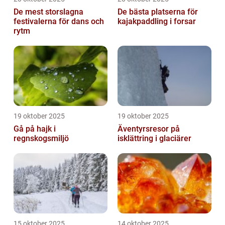
De mest storslagna
De bästa platserna för
festivalerna för dans och
kajakpaddling i forsar
rytm
19 oktober 2025
19 oktober 2025
Gå på hajk i
Äventyrsresor på
regnskogsmiljö
isklättring i glaciärer
15 oktober 2025
14 oktober 2025