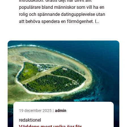
Introduktion: Gratis dejt har blivit allt
populärare bland människor som vill ha en
rolig och spännande datingupplevelse utan
att behöva spendera en förmögenhet. I
denna artikel kommer vi att ge en grundlig
översikt över gratis dejt, presentera olika...
19 december 2025
admin
redaktionel
Världens mest unika öar för