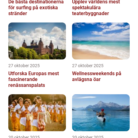
De bästa destinationerna
Upplev världens mest
för surfing på exotiska
spektakulära
stränder
teaterbyggnader
27 oktober 2025
27 oktober 2025
Utforska Europas mest
Wellnessweekends på
fascinerande
avlägsna öar
renässanspalats
20 oktober 2025
20 oktober 2025