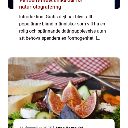
naturfotografering
Introduktion: Gratis dejt har blivit allt
populärare bland människor som vill ha en
rolig och spännande datingupplevelse utan
att behöva spendera en förmögenhet. I
denna artikel kommer vi att ge en grundlig
översikt över gratis dejt, presentera olika...
16 december 2025
Anna Bergqvist