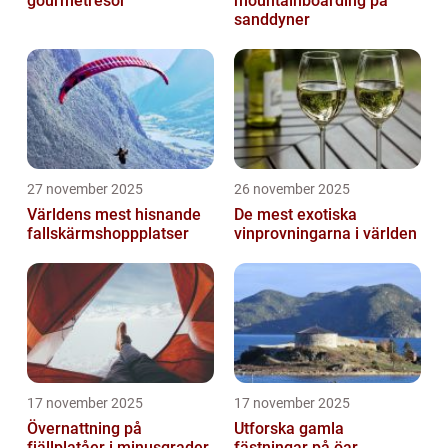
gourmetresor
mountainboarding på
sanddyner
27 november 2025
26 november 2025
Världens mest hisnande
De mest exotiska
fallskärmshoppplatser
vinprovningarna i världen
17 november 2025
17 november 2025
Övernattning på
Utforska gamla
fjällplatåer i minusgrader
fästningar på öar