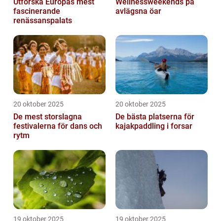
Utforska Europas mest
Wellnessweekends på
fascinerande
avlägsna öar
renässanspalats
20 oktober 2025
20 oktober 2025
De mest storslagna
De bästa platserna för
festivalerna för dans och
kajakpaddling i forsar
rytm
19 oktober 2025
19 oktober 2025