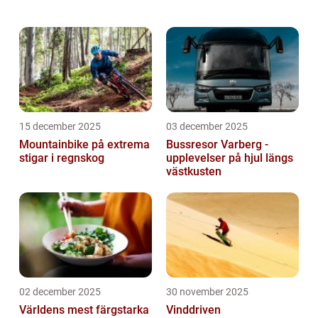
Hammarbybacken är en utmanande och
spännande aktivitet som erbjuder en unik
upplevelse för besökare i alla ...
15 december 2025
03 december 2025
Mountainbike på extrema
Bussresor Varberg -
stigar i regnskog
upplevelser på hjul längs
västkusten
02 december 2025
30 november 2025
Världens mest färgstarka
Vinddriven