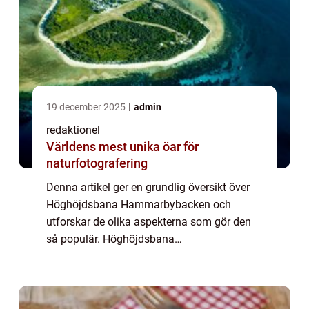
19 december 2025
admin
redaktionel
Världens mest unika öar för
naturfotografering
Denna artikel ger en grundlig översikt över
Höghöjdsbana Hammarbybacken och
utforskar de olika aspekterna som gör den
så populär. Höghöjdsbana
Hammarbybacken är en utmanande och
spännande aktivitet som erbjuder en unik
upplevelse för besökare i alla ...