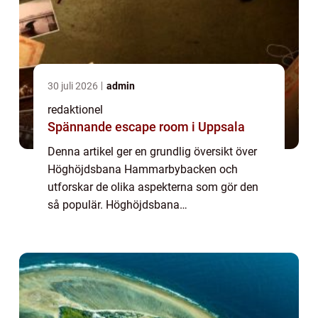
30 juli 2026
admin
redaktionel
Spännande escape room i Uppsala
Denna artikel ger en grundlig översikt över
Höghöjdsbana Hammarbybacken och
utforskar de olika aspekterna som gör den
så populär. Höghöjdsbana
Hammarbybacken är en utmanande och
spännande aktivitet som erbjuder en unik
upplevelse för besökare i alla ...