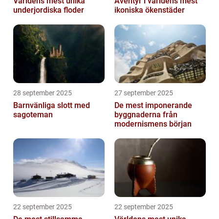
Världens mest unika
Äventyr i världens mest
underjordiska floder
ikoniska ökenstäder
28 september 2025
27 september 2025
Barnvänliga slott med
De mest imponerande
sagoteman
byggnaderna från
modernismens början
22 september 2025
22 september 2025