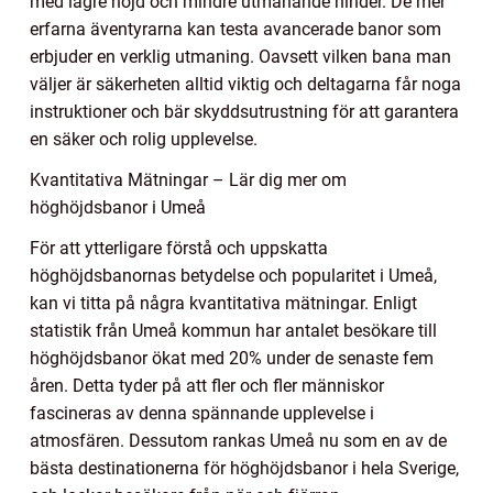
med lägre höjd och mindre utmanande hinder. De mer
erfarna äventyrarna kan testa avancerade banor som
erbjuder en verklig utmaning. Oavsett vilken bana man
väljer är säkerheten alltid viktig och deltagarna får noga
instruktioner och bär skyddsutrustning för att garantera
en säker och rolig upplevelse.
Kvantitativa Mätningar – Lär dig mer om
höghöjdsbanor i Umeå
För att ytterligare förstå och uppskatta
höghöjdsbanornas betydelse och popularitet i Umeå,
kan vi titta på några kvantitativa mätningar. Enligt
statistik från Umeå kommun har antalet besökare till
höghöjdsbanor ökat med 20% under de senaste fem
åren. Detta tyder på att fler och fler människor
fascineras av denna spännande upplevelse i
atmosfären. Dessutom rankas Umeå nu som en av de
bästa destinationerna för höghöjdsbanor i hela Sverige,