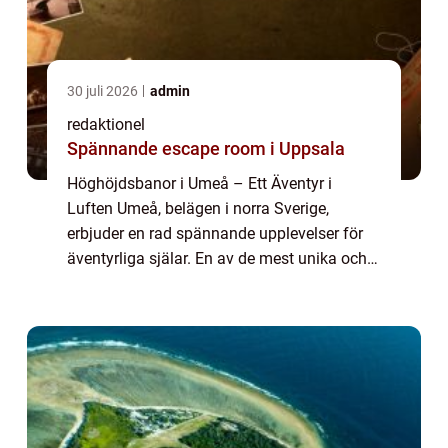
30 juli 2026
admin
redaktionel
Spännande escape room i Uppsala
Höghöjdsbanor i Umeå – Ett Äventyr i
Luften Umeå, belägen i norra Sverige,
erbjuder en rad spännande upplevelser för
äventyrliga själar. En av de mest unika och
adrenalinfyllda aktiviteterna är att uppleva
höghöjdsbanor. Höghöjdsbanor är äventy...