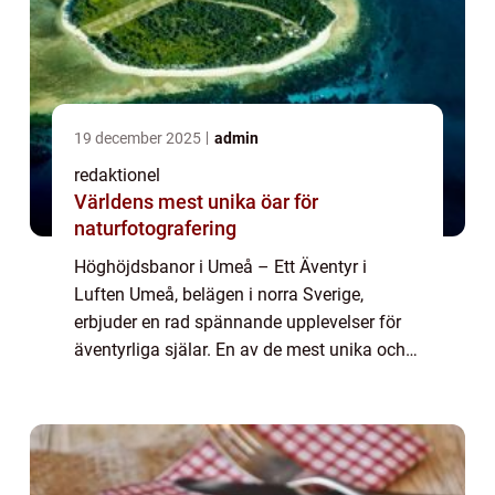
19 december 2025
admin
redaktionel
Världens mest unika öar för
naturfotografering
Höghöjdsbanor i Umeå – Ett Äventyr i
Luften Umeå, belägen i norra Sverige,
erbjuder en rad spännande upplevelser för
äventyrliga själar. En av de mest unika och
adrenalinfyllda aktiviteterna är att uppleva
höghöjdsbanor. Höghöjdsbanor är äventy...