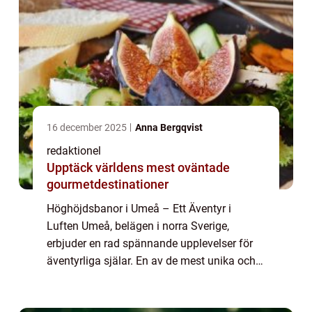
16 december 2025
Anna Bergqvist
redaktionel
Upptäck världens mest oväntade
gourmetdestinationer
Höghöjdsbanor i Umeå – Ett Äventyr i
Luften Umeå, belägen i norra Sverige,
erbjuder en rad spännande upplevelser för
äventyrliga själar. En av de mest unika och
adrenalinfyllda aktiviteterna är att uppleva
höghöjdsbanor. Höghöjdsbanor är äventy...