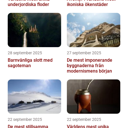
underjordiska floder
ikoniska ökenstäder
28 september 2025
27 september 2025
Barnvänliga slott med
De mest imponerande
sagoteman
byggnaderna från
modernismens början
22 september 2025
22 september 2025
De mest stillsamma
Världens mest unika