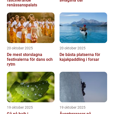
fascinerande
avlägsna öar
renässanspalats
20 oktober 2025
20 oktober 2025
De mest storslagna
De bästa platserna för
festivalerna för dans och
kajakpaddling i forsar
rytm
19 oktober 2025
19 oktober 2025
Gå på hajk i
Äventyrsresor på