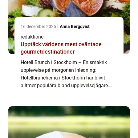
16 december 2025
Anna Bergqvist
redaktionel
Upptäck världens mest oväntade
gourmetdestinationer
Hotell Brunch i Stockholm – En smakrik
upplevelse på morgonen Inledning:
Hotellbruncherna i Stockholm har blivit
alltmer populära bland upplevelsejägare.
Denna artikel kommer att ge en grundlig
översikt av hotell brunch i Stockholm,
inklusive e...