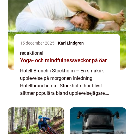
15 december 2025
Karl Lindgren
redaktionel
Yoga- och mindfulnessveckor på öar
Hotell Brunch i Stockholm – En smakrik
upplevelse på morgonen Inledning:
Hotellbruncherna i Stockholm har blivit
alltmer populära bland upplevelsejägare.
Denna artikel kommer att ge en grundlig
översikt av hotell brunch i Stockholm,
inklusive e...