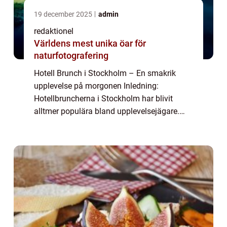
19 december 2025
admin
redaktionel
Världens mest unika öar för
naturfotografering
Hotell Brunch i Stockholm – En smakrik
upplevelse på morgonen Inledning:
Hotellbruncherna i Stockholm har blivit
alltmer populära bland upplevelsejägare.
Denna artikel kommer att ge en grundlig
översikt av hotell brunch i Stockholm,
inklusive e...