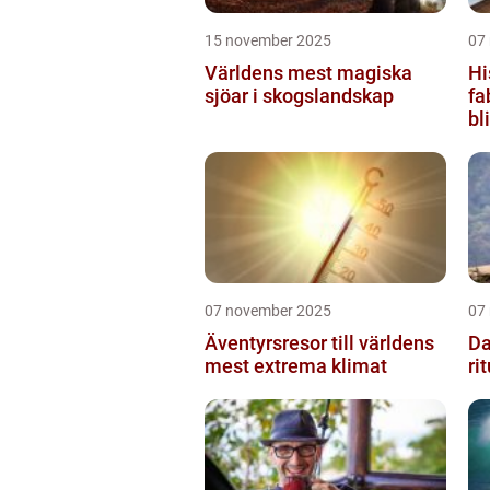
15 november 2025
07
Världens mest magiska
Hi
sjöar i skogslandskap
fa
bl
07 november 2025
07
Äventyrsresor till världens
Da
mest extrema klimat
ri