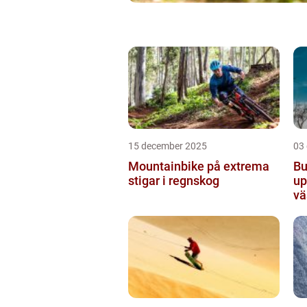
15 december 2025
03
Mountainbike på extrema
Bu
stigar i regnskog
up
vä