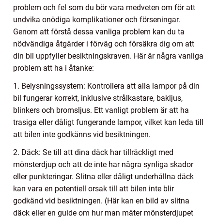
problem och fel som du bör vara medveten om för att
undvika onödiga komplikationer och förseningar.
Genom att förstå dessa vanliga problem kan du ta
nödvändiga åtgärder i förväg och försäkra dig om att
din bil uppfyller besiktningskraven. Här är några vanliga
problem att ha i åtanke:
1. Belysningssystem: Kontrollera att alla lampor på din
bil fungerar korrekt, inklusive strålkastare, bakljus,
blinkers och bromsljus. Ett vanligt problem är att ha
trasiga eller dåligt fungerande lampor, vilket kan leda till
att bilen inte godkänns vid besiktningen.
2. Däck: Se till att dina däck har tillräckligt med
mönsterdjup och att de inte har några synliga skador
eller punkteringar. Slitna eller dåligt underhållna däck
kan vara en potentiell orsak till att bilen inte blir
godkänd vid besiktningen. (Här kan en bild av slitna
däck eller en guide om hur man mäter mönsterdjupet