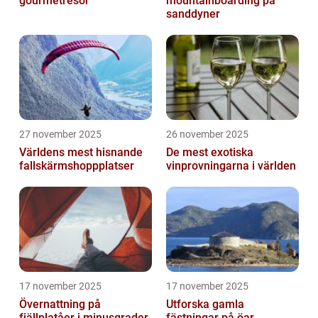
gourmetresor
mountainboarding på
sanddyner
27 november 2025
26 november 2025
Världens mest hisnande
De mest exotiska
fallskärmshoppplatser
vinprovningarna i världen
17 november 2025
17 november 2025
Övernattning på
Utforska gamla
fjällplatåer i minusgrader
fästningar på öar