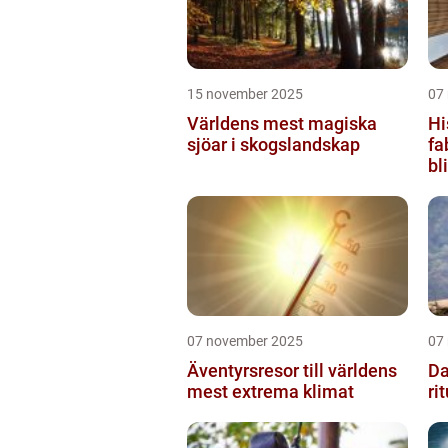
15 november 2025
07
Världens mest magiska
Hi
sjöar i skogslandskap
fa
bl
07 november 2025
07
Äventyrsresor till världens
Da
mest extrema klimat
ri